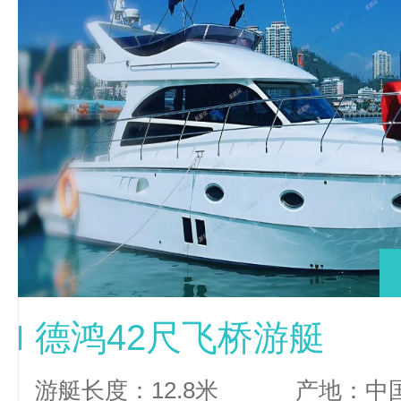
德鸿42尺飞桥游艇
游艇长度：12.8米
产地：中