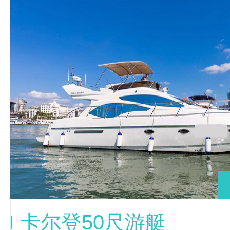
卡尔登50尺游艇