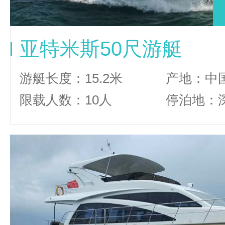
亚特米斯50尺游艇
游艇长度：15.2米
产地：中
限载人数：10人
停泊地：