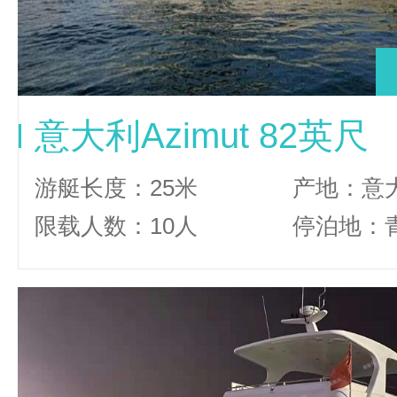
意大利Azimut 82英尺
游艇长度：25米
产地：意
限载人数：10人
停泊地：