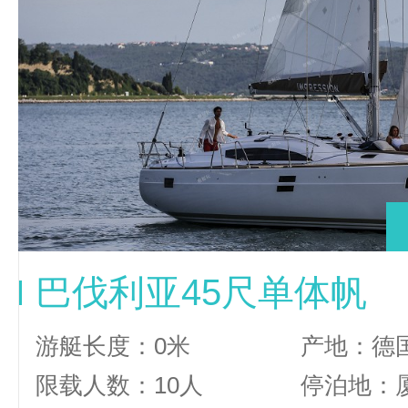
巴伐利亚45尺单体帆
游艇长度：0米
产地：德
限载人数：10人
停泊地：