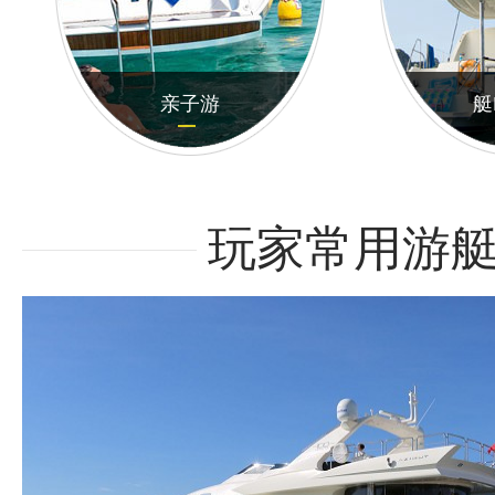
亲子游
艇
玩家常用游