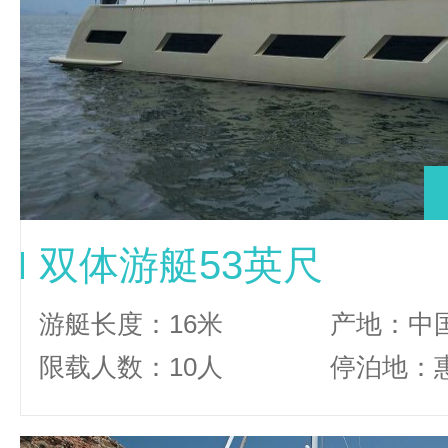
双体游艇53英尺
游艇长度：16米
产地：中
限载人数：10人
停泊地：