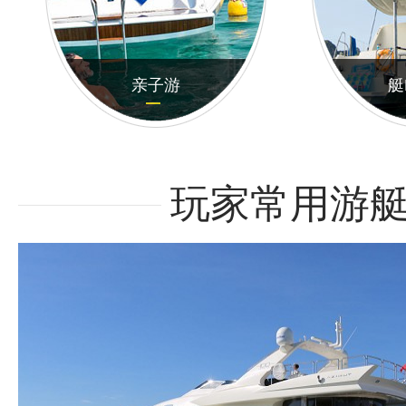
亲子游
艇
玩家常用游