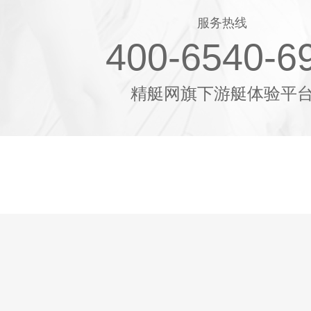
服务热线
400-6540-6
精艇网旗下游艇体验平