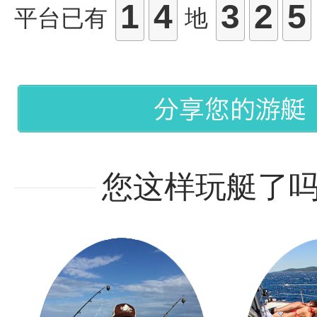
1
4
3
2
5
平台已有
地
您这样玩艇了