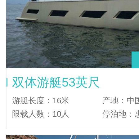
双体游艇53英尺
游艇长度：16米
产地：中
限载人数：10人
停泊地：