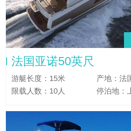
法国亚诺50英尺
游艇长度：15米
产地：法
限载人数：10人
停泊地：